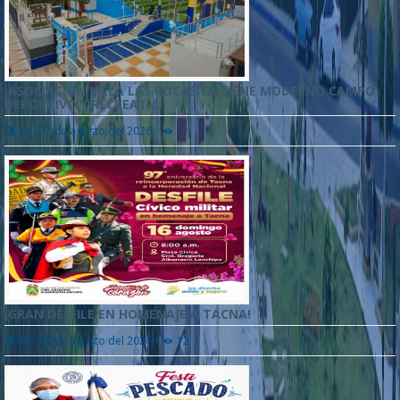
¡ASOCIACIÓN VILLA LAS ROCAS YA TIENE MODERNO CAMPO
DEPORTIVO Y RECREAT ...
Vie, 07 de agosto del 2026
11
¡GRAN DESFILE EN HOMENAJE A TACNA!
Vie, 07 de agosto del 2026
12