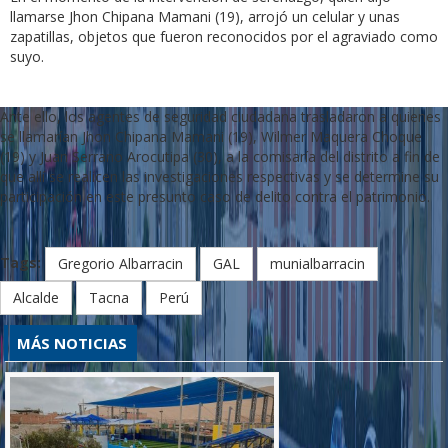
llamarse Jhon Chipana Mamani (19), arrojó un celular y unas
zapatillas, objetos que fueron reconocidos por el agraviado como
suyo.
Ante ello, los agentes de seguridad ciudadana trasladaron a quienes
se llamarían Jhon Chipana Mamani (19), Wilmer Maquera Choque
(19) y Juan Serrano Arocutipa (30), a la comisaría del distrito a fin de
que allí se realicen las investigaciones respectivas y se determine su
participación en este presunto caso de delito contra el patrimonio.
Tags:
Gregorio Albarracin
GAL
munialbarracin
Alcalde
Tacna
Perú
MÁS NOTICIAS