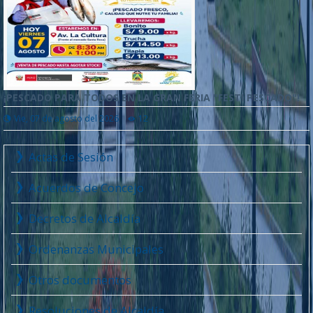
¡PESCADO PARA TODOS EN LA GRAN FERIA "FESTI PESCADO"!
Vie, 07 de agosto del 2026
12
Actas de Sesión
Acuerdos de Concejo
Decretos de Alcaldía
Ordenanzas Municipales
Otros documentos
Resoluciones de Alcaldía