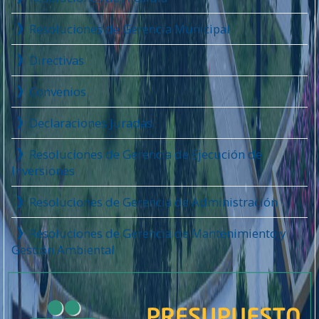
Resoluciones de Gerencia Municipal
Directivas
Convenios
Declaraciones Juradas
Resoluciones de Gerencia de Ejecución de
Inversiones
Resoluciones de Gerencia de Administración
Resoluciones de Gerencia de Mantenimiento y
Gestión Ambiental