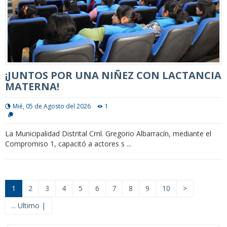
¡JUNTOS POR UNA NIÑEZ CON LACTANCIA
MATERNA!
Mié, 05 de Agosto del 2026
1
La Municipalidad Distrital Crnl. Gregorio Albarracín, mediante el
Compromiso 1, capacitó a actores s ...
1
2
3
4
5
6
7
8
9
10
>
... Ultimo |