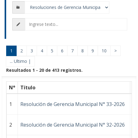
Ingrese
texto
a
buscar...
1
2
3
4
5
6
7
8
9
10
>
... Ultimo |
Resultados 1 - 20 de 413 registros.
N°
Título
R
1
Resolución de Gerencia Municipal N° 33-2026
2
Resolución de Gerencia Municipal N° 32-2026