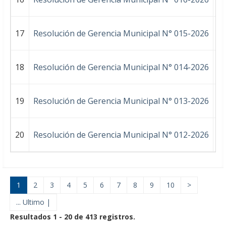
17
Resolución de Gerencia Municipal N° 015-2026
DE
18
Resolución de Gerencia Municipal N° 014-2026
AP
19
Resolución de Gerencia Municipal N° 013-2026
A
20
Resolución de Gerencia Municipal N° 012-2026
DE
1
2
3
4
5
6
7
8
9
10
>
... Ultimo |
Resultados 1 - 20 de 413 registros.