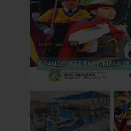
Hace 14 horas
3
O Y
¡GRAN DESFILE EN HOMENAJE 
e perma ...
Acompáñanos a celebrar los 97 años de reincorporació