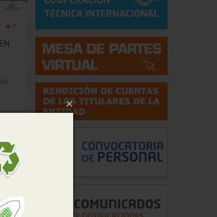
2
 EN
las
×