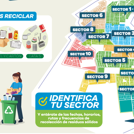
ES! VALLE
FESTI SAN JUAN 2026:
EL CAMPEO
VUELVE LA COMPETENCIA
"CENTAU ...
aria Valle
Valle 2000
22
MAY
08:29 AM
10 PM