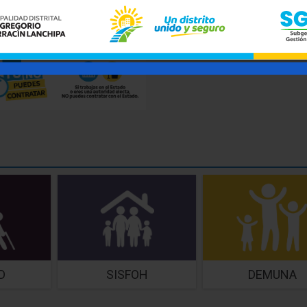
D
SISFOH
DEMUNA