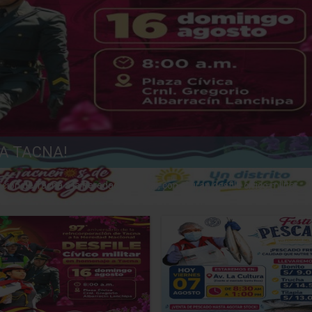
A TACNA!
n de Tacna a la heredad nacional, con el gran desfile cívico militar ...