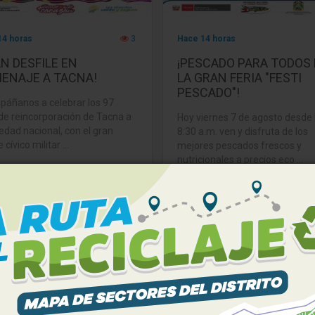
14 horas
3
Hace 14 horas
AN DESFILE EN
¡PESCADO PARA TODOS
ENAJE A TACNA!
LA GRAN FERIA "FESTI
PESCADO"!
áñanos a celebrar los 97
de reincorporación de Tacna a
Hoy viernes 7 de agosto desde 
redad nacional, con el gran
8:30 a.m. ven y disfruta de los
 cívico militar ...
mejores pescados frescos y
nutricionales a precios eco ...