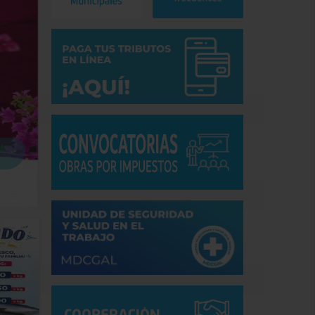
Hace 14 horas
2
¡PESCADO PARA TODOS EN LA GRAN 
Hoy viernes 7 de agosto desde las 8:30 a.m. ven y disfruta d