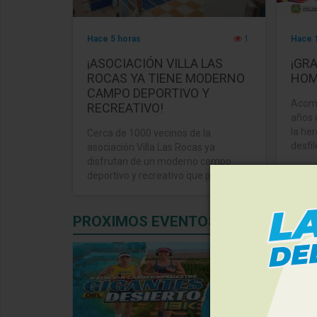
Hace 5 horas
1
Hace 
¡ASOCIACIÓN VILLA LAS
¡GR
ROCAS YA TIENE MODERNO
HOM
CAMPO DEPORTIVO Y
Acomp
RECREATIVO!
años 
la he
Cerca de 1000 vecinos de la
desfile
asociación Villa Las Rocas ya
disfrutan de un moderno campo
deportivo y recreativo que perma ...
PROXIMOS EVENTOS