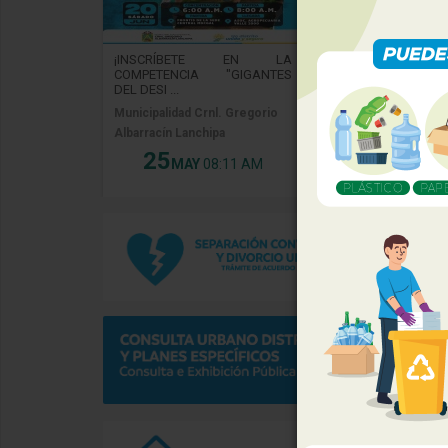
¡INSCRÍBETE EN LA
¡SOMOS NACIONAL
COMPETENCIA "GIGANTES
NUEVO ES SEDE D
DEL DESI ...
...
Municipalidad Crnl. Gregorio
Asociación Agropecu
Albarracín Lanchipa
2000.
25
22
MAY
08:11 AM
MAY
02: