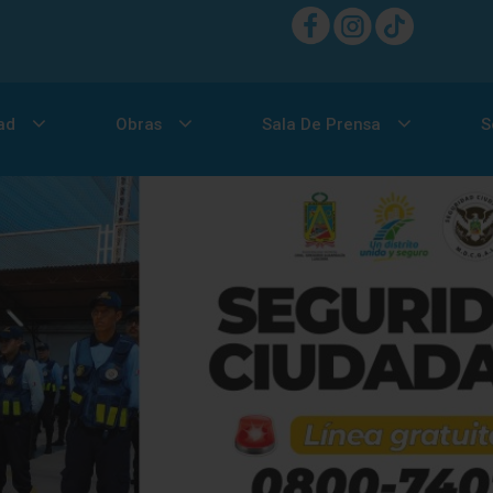
ad
Obras
Sala De Prensa
S