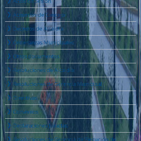
Actas de Sesión
Acuerdos de Concejo
Decretos de Alcaldía
Ordenanzas Municipales
Otros documentos
Resoluciones de Alcaldía
Resoluciones de Gerencia Municipal
Directivas
Convenios
Declaraciones Juradas
Resoluciones de Gerencia de Ejecución de