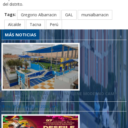
del distrito.
Tags:
Gregorio Albarracin
GAL
munialbarracin
Alcalde
Tacna
Perú
MÁS NOTICIAS
¡ASOCIACIÓN VILLA LAS ROCAS YA TIENE MODERNO CAMPO
DEPORTIVO Y RECREAT ...
Vie, 07 de agosto del 2026
7