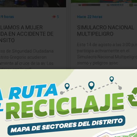
19 horas
5
Hace 22 horas
ILIAMOS A MUJER
SIMULACRO NACIONAL
IDA EN ACCIDENTE DE
MULTIPELIGRO
NSITO
Este 14 de agosto a las 3:00 p.
participa activamente en el
es de Seguridad Ciudadana
Simulacro Nacional Multipeligr
strito Gregorio acudieron
sismo y peligros asoc ...
amente al cruce de la av. Los
ores con la call ...