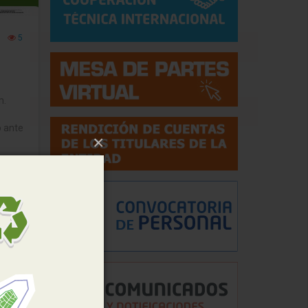
5
m.
o ante
×