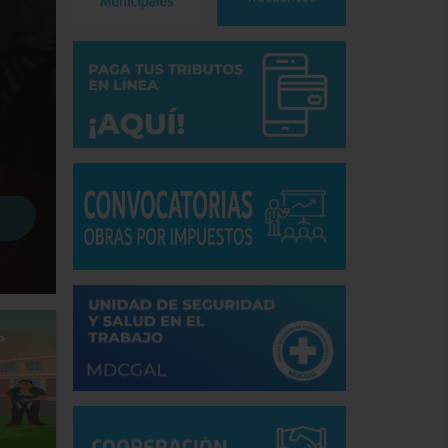
Hace 22 horas
5
SIMULACRO NACIONAL MULTIPELIG
Este 14 de agosto a las 3:00 p.m. participa activamente en e