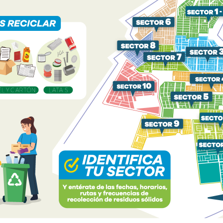
ES! VALLE
FESTI SAN JUAN 2026:
EL CAMPEO
VUELVE LA COMPETENCIA
"CENTAU ...
aria Valle
Valle 2000
22
MAY
08:29 AM
10 PM