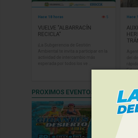
Hace 18 horas
5
Hace 
VUELVE "ALBARRACÍN
AUX
RECICLA"
HER
TRÁ
¡La Subgerencia de Gestión
Ambiental te invita a participar en la
Agent
actividad de intercambio más
del di
esperada por todos los ve ...
rápid
Educad
PROXIMOS EVENTOS