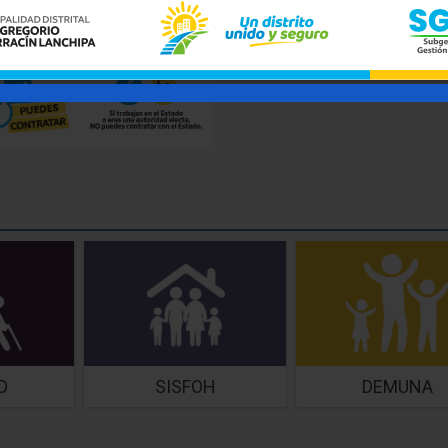
D
SISFOH
DEMUNA