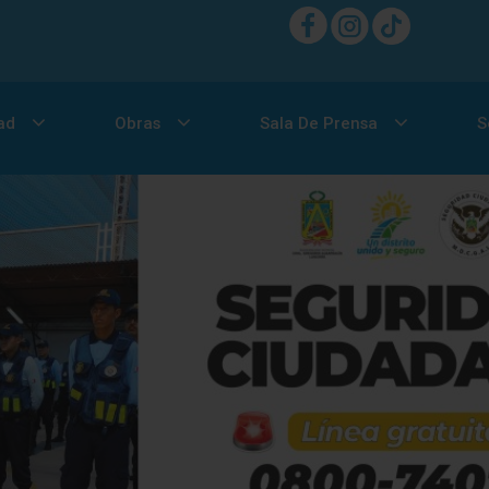
ad
Obras
Sala De Prensa
S