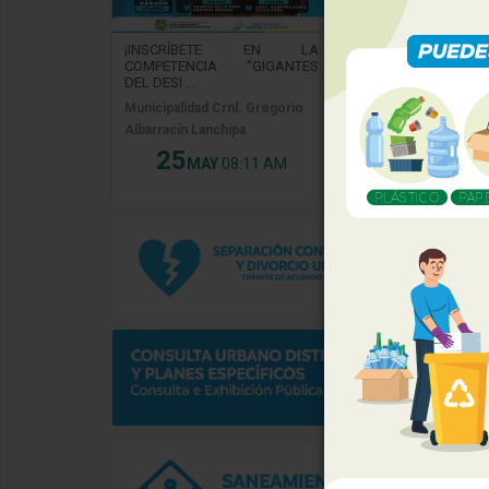
¡INSCRÍBETE EN LA
¡SOMOS NACIONAL
COMPETENCIA "GIGANTES
NUEVO ES SEDE D
DEL DESI ...
...
Municipalidad Crnl. Gregorio
Asociación Agropecu
Albarracín Lanchipa
2000.
25
22
MAY
08:11 AM
MAY
02: