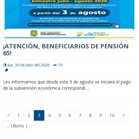
¡ATENCIÓN, BENEFICIARIOS DE PENSIÓN
65!
Jue, 30 de Julio del 2026
19
Les informamos que desde este 3 de agosto se iniciará el pago
de la subvención económica correspondi ...
<
1
2
3
4
5
6
7
8
9
10
>
... Ultimo |